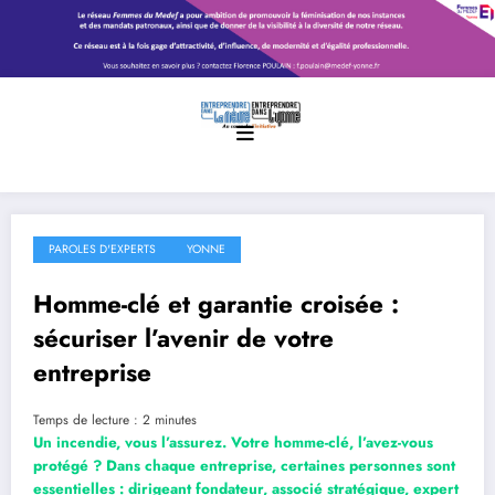
Aller
au
contenu
PAROLES D'EXPERTS
YONNE
Homme-clé et garantie croisée :
sécuriser l’avenir de votre
entreprise
Temps de lecture :
2
minutes
Un incendie, vous l’assurez. Votre homme-clé, l’avez-vous
protégé ? Dans chaque entreprise, certaines personnes sont
essentielles : dirigeant fondateur, associé stratégique, expert